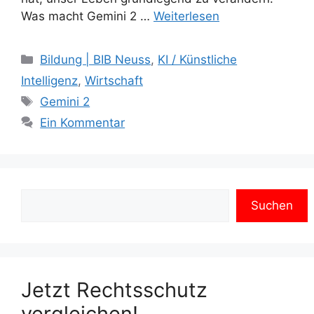
Was macht Gemini 2 …
Weiterlesen
Kategorien
Bildung | BIB Neuss
,
KI / Künstliche
Intelligenz
,
Wirtschaft
Schlagwörter
Gemini 2
Ein Kommentar
Suchen
Jetzt Rechtsschutz
vergleichen!