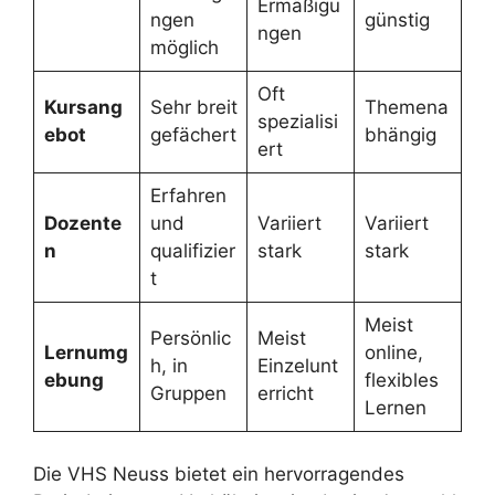
Ermäßigu
ngen
günstig
ngen
möglich
Oft
Kursang
Sehr breit
Themena
spezialisi
ebot
gefächert
bhängig
ert
Erfahren
Dozente
und
Variiert
Variiert
n
qualifizier
stark
stark
t
Meist
Persönlic
Meist
Lernumg
online,
h, in
Einzelunt
ebung
flexibles
Gruppen
erricht
Lernen
Die VHS Neuss bietet ein hervorragendes