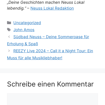
„Deine Geschichten machen Neuss Lokal
lebendig.“
–
Neuss Lokal Redaktion
Kategorien
Uncategorized
Schlagwörter
John Amos
Südbad Neuss – Deine Sommeroase für
Erholung & Spaß
REEZY Live 2024 – Call it a Night Tour: Ein
Muss für alle Musikliebhaber!
Schreibe einen Kommentar
Kommentar